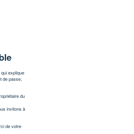
ble
qui explique
ot de passe,
opriétaire du
ous invitons à
ci de votre