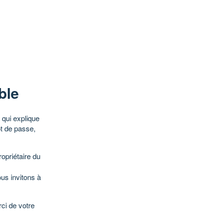
ble
qui explique
ot de passe,
opriétaire du
ous invitons à
ci de votre