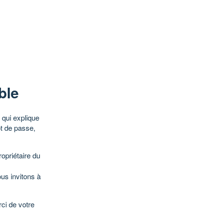
ble
qui explique
ot de passe,
opriétaire du
ous invitons à
ci de votre