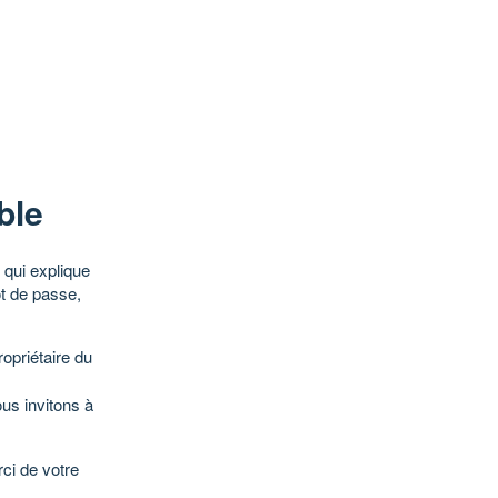
ble
qui explique
ot de passe,
opriétaire du
ous invitons à
ci de votre