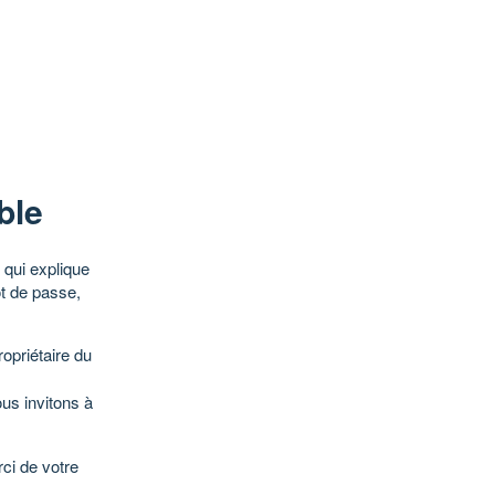
ble
qui explique
ot de passe,
opriétaire du
ous invitons à
ci de votre