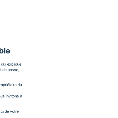
ble
qui explique
ot de passe,
opriétaire du
ous invitons à
ci de votre