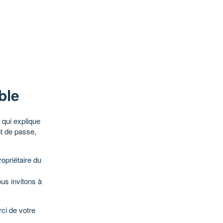
ble
qui explique
ot de passe,
opriétaire du
ous invitons à
ci de votre