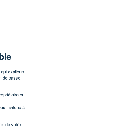
ble
qui explique
ot de passe,
opriétaire du
ous invitons à
ci de votre